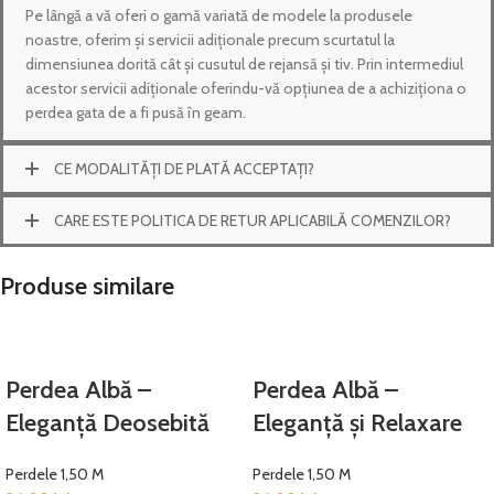
Pe lângă a vă oferi o gamă variată de modele la produsele
noastre, oferim și servicii adiționale precum scurtatul la
dimensiunea dorită cât și cusutul de rejansă și tiv. Prin intermediul
acestor servicii adiționale oferindu-vă opțiunea de a achiziționa o
perdea gata de a fi pusă în geam.
CE MODALITĂȚI DE PLATĂ ACCEPTAȚI?
CARE ESTE POLITICA DE RETUR APLICABILĂ COMENZILOR?
Produse similare
Perdea Albă –
Perdea Albă –
Eleganță Deosebită
Eleganță și Relaxare
Perdele 1,50 M
Perdele 1,50 M