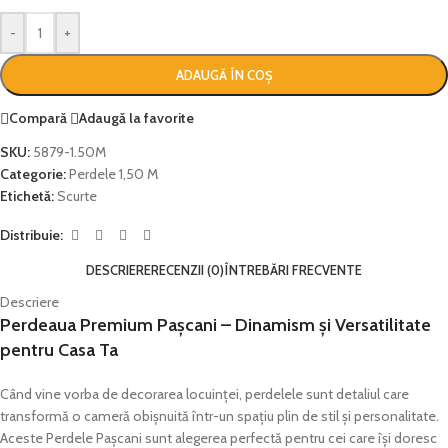
-
+
ADAUGĂ ÎN COȘ
Compară
Adaugă la favorite
SKU:
5879-1.50M
Categorie:
Perdele 1,50 M
Etichetă:
Scurte
Distribuie:
DESCRIERE
RECENZII (0)
ÎNTREBĂRI FRECVENTE
Descriere
Perdeaua Premium Pașcani – Dinamism și Versatilitate
pentru Casa Ta
Când vine vorba de decorarea locuinței, perdelele sunt detaliul care
transformă o cameră obișnuită într-un spațiu plin de stil și personalitate.
Aceste Perdele Pașcani sunt alegerea perfectă pentru cei care își doresc