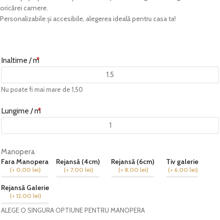
oricărei camere.
Personalizabile și accesibile, alegerea ideală pentru casa ta!
Inaltime / m
*
Nu poate fi mai mare de 1,50
Lungime / m
*
Manopera
Fara Manopera
Rejansă (4cm)
Rejansă (6cm)
Tiv galerie
(
+ 0,00
lei
)
(
+ 7,00
lei
)
(
+ 8,00
lei
)
(
+ 6,00
lei
)
Rejansă Galerie
(
+ 12,00
lei
)
ALEGE O SINGURA OPTIUNE PENTRU MANOPERA