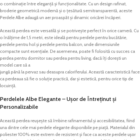
o combinație între eleganță și funcționalitate. Cu un design rafinat,
broderie geometrică modernă și o țesătură semitransparentă, aceste
Perdele Albe adaugă un aer proaspăt și dinamic oricărei încăperi.
Această perdea este versatilă și se potrivește perfect în orice cameră. Cu
o înălțime de 1,5 metri, este ideală pentru perdele pentru bucătărie,
perdele pentru hol și perdele pentru balcon, unde dimensiunile
compacte sunt esențiale. De asemenea, poate fi folosită cu succes ca
perdea pentru dormitor sau perdea pentru living, dacă îți dorești un
model care să a
jungă până la pervaz sau deasupra caloriferului. Această caracteristică face
ca perdeaua să fie o soluție practică, dar și estetică, pentru orice tip de
locuință.
Perdelele Albe Elegante – Ușor de Întreținut și
Personalizabile
Această perdea reușește să îmbine rafinamentul și accesibilitatea, fiind
una dintre cele mai perdele elegante disponibile pe piață. Materialul din
poliester 100% este extrem de rezistent și face ca aceste perdele ușor