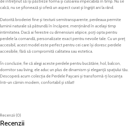
de întreținut să își păstreze forma și culoarea impecabilă în timp. Nu se
calcă, nu se șifonează și oferă un aspect curat și îngrijit ani la rând.
Datorită broderiei fine și texturii semitransparente, perdeaua permite
luminii naturale să pătrundă în încăpere, menținând în același timp
intimitatea. Dacă ai ferestre cu dimensiuni atipice, poți opta pentru
perdele la comandă, personalizate exact pentru nevoile tale. Cu un preț
accesibil, acest model este perfect pentru cei care își doresc perdele
accesibile, fără să compromită calitatea sau estetica.
În concluzie, fie că alegi aceste perdele pentru bucătărie, hol, balcon,
dormitor sau living, ele aduc un plus de dinamism și eleganță spațiului tău.
Descoperă acum colecția de Perdele Pașcani și transformă-ți locuința
într-un cămin modern, confortabil și stilat!
Recenzii (0)
Recenzii