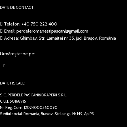
DATE DE CONTACT:
Telefon: +40 750 222 400
Email: perdeleromanestipascani@gmail.com
Adresa: Ghimbav, Str. Lamaitei nr 35, jud. Brașov, România
Urmărește-ne pe:
DATE FISCALE:
S.C. PERDELE PASCANI&DRAPERII S.R.L.
C.U.I: 50168915
Nr. Reg. Com: J2024000360090
Sediul social: Romania, Brasov, Str.Lunga, Nr 149, Ap P3