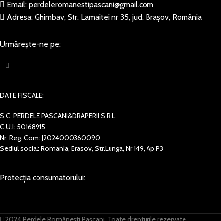
Email: perdeleromanestipascani@gmail.com
Adresa: Ghimbav, Str. Lamaitei nr 35, jud. Brașov, România
Urmărește-ne pe:
DATE FISCALE:
S.C. PERDELE PASCANI&DRAPERII S.R.L.
C.U.I: 50168915
Nr. Reg. Com: J2024000360090
Sediul social: Romania, Brasov, Str.Lunga, Nr 149, Ap P3
Protecția consumatorului:
2024 Perdele Românești Pașcani. Toate drepturile rezervate.