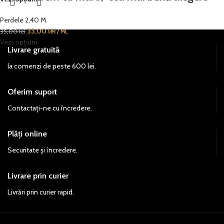
Perdele 2,40 M
33,00
lei
35,00
lei
/ ML
Vezi opțiuni
Livrare gratuită
la comenzi de peste 600 lei.
Oferim suport
Contactați-ne cu încredere.
Plăți online
Securitate și încredere.
Livrare prin curier
Livrări prin curier rapid.