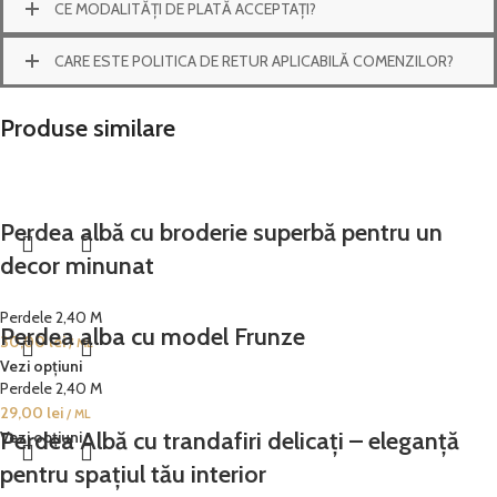
CE MODALITĂȚI DE PLATĂ ACCEPTAȚI?
CARE ESTE POLITICA DE RETUR APLICABILĂ COMENZILOR?
Produse similare
Perdea albă cu broderie superbă pentru un
decor minunat
Perdele 2,40 M
Perdea alba cu model Frunze
30,00
lei
/ ML
Vezi opțiuni
Perdele 2,40 M
29,00
lei
/ ML
Perdea Albă cu trandafiri delicați – eleganță
Vezi opțiuni
pentru spațiul tău interior