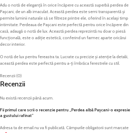
Adu o notă de eleganță în orice încăpere cu această superbă perdea de
Pașcani, de un alb imaculat. Această perdea este semi transparentă și
permite luminii naturale să se filtreze printre ele, oferind în același timp
intimitate. Perdeaua de Pașcani este perfectă pentru orice încăpere din
casă, adaugă o notă de lux. Această perdea reprezintă nu doar o piesă
funcțională, este o adiție estetică, conferind un farmec aparte oricărui
decor interior.
O notă de lux pentru fereastra ta. Lucrate cu precizie și atenție la detalii,
această perdea este perfectă pentru a-ți îmbrăca ferestrele cu stil.
Recenzii (0)
Recenzii
Nu există recenzii până acum.
Fii primul care scrii o recenzie pentru „Perdea albă Pașcani-o expresie
a gustului rafinat”
Adresa ta de email nu va fi publicată.
Câmpurile obligatorii sunt marcate