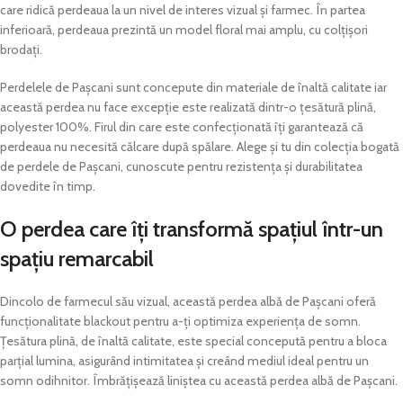
care ridică perdeaua la un nivel de interes vizual și farmec. În partea
inferioară, perdeaua prezintă un model floral mai amplu, cu colțișori
brodați.
Perdelele de Pașcani sunt concepute din materiale de înaltă calitate iar
această perdea nu face excepție este realizată dintr-o țesătură plină,
polyester 100%. Firul din care este confecționată îți garantează că
perdeaua nu necesită călcare după spălare. Alege și tu din colecția bogată
de perdele de Pașcani, cunoscute pentru rezistența și durabilitatea
dovedite în timp.
O perdea care îți transformă spațiul într-un
spațiu remarcabil
Dincolo de farmecul său vizual, această perdea albă de Pașcani oferă
funcționalitate blackout pentru a-ți optimiza experiența de somn.
Țesătura plină, de înaltă calitate, este special concepută pentru a bloca
parțial lumina, asigurând intimitatea și creând mediul ideal pentru un
somn odihnitor. Îmbrățișează liniștea cu această perdea albă de Pașcani.