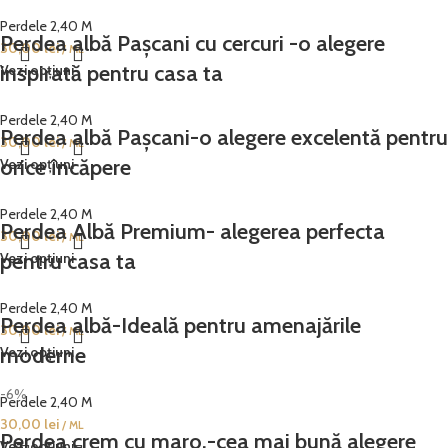
Perdele 2,40 M
Perdea albă Pașcani cu cercuri -o alegere
30,00
lei
/ ML
inspirată pentru casa ta
Vezi opțiuni
Perdele 2,40 M
Perdea albă Pașcani-o alegere excelentă pentru
30,00
lei
/ ML
orice încăpere
Vezi opțiuni
Perdele 2,40 M
Perdea Albă Premium- alegerea perfecta
30,00
lei
/ ML
pentru casa ta
Vezi opțiuni
Perdele 2,40 M
Perdea albă-Ideală pentru amenajările
30,00
lei
/ ML
moderne
Vezi opțiuni
-6%
Perdele 2,40 M
30,00
lei
/ ML
Perdea crem cu maro,-cea mai bună alegere
Vezi opțiuni