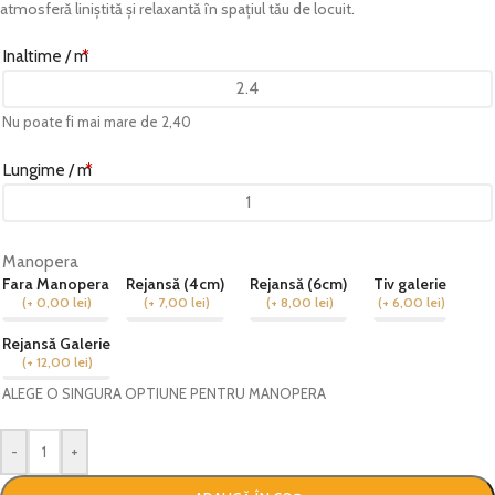
atmosferă liniștită și relaxantă în spațiul tău de locuit.
Inaltime / m
*
Nu poate fi mai mare de 2,40
Lungime / m
*
Manopera
Fara Manopera
Rejansă (4cm)
Rejansă (6cm)
Tiv galerie
(
+ 0,00
lei
)
(
+ 7,00
lei
)
(
+ 8,00
lei
)
(
+ 6,00
lei
)
Rejansă Galerie
(
+ 12,00
lei
)
ALEGE O SINGURA OPTIUNE PENTRU MANOPERA
-
+