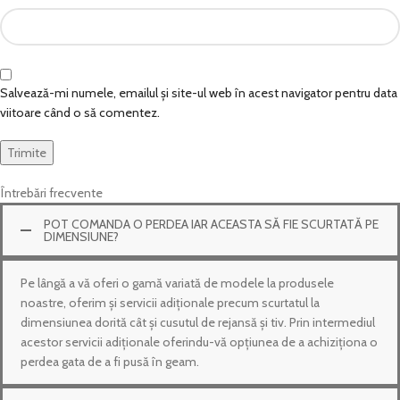
Salvează-mi numele, emailul și site-ul web în acest navigator pentru data
viitoare când o să comentez.
Întrebări frecvente
POT COMANDA O PERDEA IAR ACEASTA SĂ FIE SCURTATĂ PE
DIMENSIUNE?
Pe lângă a vă oferi o gamă variată de modele la produsele
noastre, oferim și servicii adiționale precum scurtatul la
dimensiunea dorită cât și cusutul de rejansă și tiv. Prin intermediul
acestor servicii adiționale oferindu-vă opțiunea de a achiziționa o
perdea gata de a fi pusă în geam.