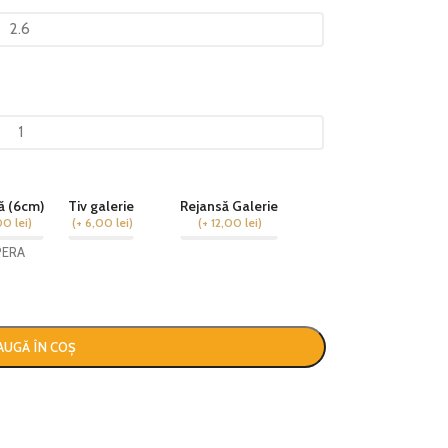
ă (6cm)
Tiv galerie
Rejansă Galerie
00
lei
)
(
+ 6,00
lei
)
(
+ 12,00
lei
)
PERA
AUGĂ ÎN COȘ