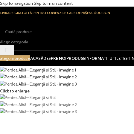
Skip to navigation
Skip to main content
LIVRARE GRATUITĂ PENTRU COMENZILE CARE DEPĂȘESC 600 RON
Alege categoria
ategorii produse
ACASĂ
DESPRE NOI
PRODUSE
INFORMAȚII UTILE
TESTI
Click to enlarge