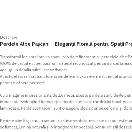
Descriere
Perdele Albe Pașcani – Eleganță Florală pentru Spații 
Transformă locuința într-un spațiu plin de rafinament cu perdelele albe Paș
100% de calitate superioară, un material recunoscut pentru durabilitatea sa 
adaugă un detaliu subtil, dar sofisticat.
Acest detaliu rafinat transformă perdelele într-un element central al orică
pentru o cădere perfectă.
Cu o înălțime impresionantă de 2,6 metri, aceste perdele sunt ideale pentr
impecabil, evidențiind frumusețea fiecărui detaliu al modelului floral. Ac
luminoase. Perdelele Pașcani sunt o alegere ideală pentru cei care își dore
Perdele albe Pașcani, un simbol al rafinamentului, realizate din poliester 
sofisticat, lumină naturală și o întreținere impecabilă pentru un stil desăvâr