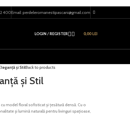
22 400
Email: perdeleromanestipascani@gmail.com
LOGIN / REGISTER
0,00
LEI
leganță și Stil
Back to products
nță și Stil
cu model floral sofisticat și țesătură densă. Cu o
nalitate și lumină naturală pentru livinguri spațioase,