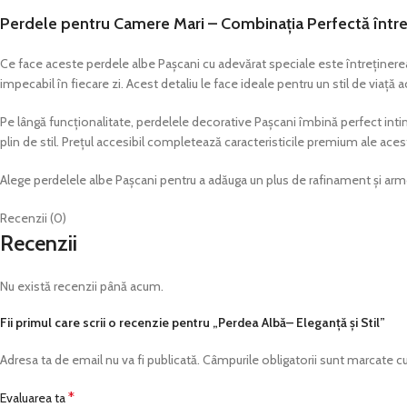
Perdele pentru Camere Mari – Combinația Perfectă între 
Ce face aceste perdele albe Pașcani cu adevărat speciale este întreținerea 
impecabil în fiecare zi. Acest detaliu le face ideale pentru un stil de viață a
Pe lângă funcționalitate, perdelele decorative Pașcani îmbină perfect intimi
plin de stil. Prețul accesibil completează caracteristicile premium ale acest
Alege perdelele albe Pașcani pentru a adăuga un plus de rafinament și armon
Recenzii (0)
Recenzii
Nu există recenzii până acum.
Fii primul care scrii o recenzie pentru „Perdea Albă– Eleganță și Stil”
Adresa ta de email nu va fi publicată.
Câmpurile obligatorii sunt marcate c
*
Evaluarea ta