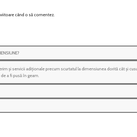
a viitoare când o să comentez.
MENSIUNE?
m și servicii adiționale precum scurtatul la dimensiunea dorită cât și cusut
 de a fi pusă în geam.