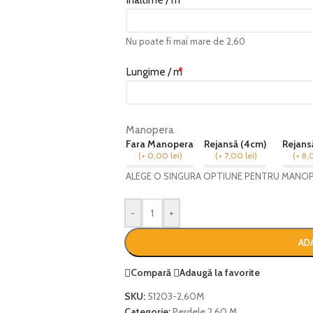
Nu poate fi mai mare de 2,60
Lungime / m
*
Manopera
Fara Manopera
Rejansă (4cm)
Rejans
(
+ 0,00
lei
)
(
+ 7,00
lei
)
(
+ 8,
ALEGE O SINGURA OPTIUNE PENTRU MANO
-
+
AD
Compară
Adaugă la favorite
SKU:
51203-2,60M
Categorie:
Perdele 2,60 M