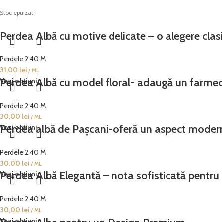
Stoc epuizat
Perdea Albă cu motive delicate – o alegere clasic
Perdele 2,40 M
31,00
lei
/ ML
Perdea Albă cu model floral- adaugă un farmec 
Vezi opțiuni
Perdele 2,40 M
30,00
lei
/ ML
Perdea albă de Pașcani-oferă un aspect modern 
Vezi opțiuni
Perdele 2,40 M
30,00
lei
/ ML
Perdea Albă Elegantă – nota sofisticată pentru 
Vezi opțiuni
Perdele 2,40 M
30,00
lei
/ ML
Vezi opțiuni