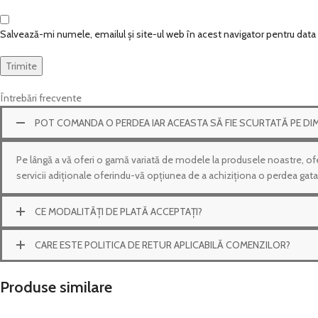
Salvează-mi numele, emailul și site-ul web în acest navigator pentru dat
Întrebări frecvente
POT COMANDA O PERDEA IAR ACEASTA SĂ FIE SCURTATĂ PE DI
Pe lângă a vă oferi o gamă variată de modele la produsele noastre, oferi
servicii adiționale oferindu-vă opțiunea de a achiziționa o perdea gata
CE MODALITĂȚI DE PLATĂ ACCEPTAȚI?
CARE ESTE POLITICA DE RETUR APLICABILĂ COMENZILOR?
Produse similare