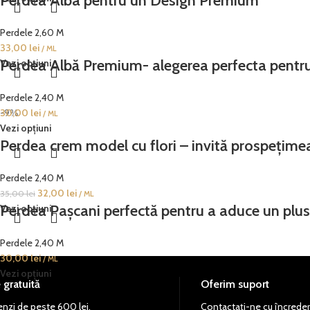
Perdea Alba pentru un Design Premium
Perdele 2,60 M
33,00
lei
/ ML
Perdea Albă Premium- alegerea perfecta pentru
Vezi opțiuni
Perdele 2,40 M
30,00
-9%
lei
/ ML
Vezi opțiuni
Perdea crem model cu flori – invită prospețimea
Perdele 2,40 M
32,00
lei
35,00
lei
/ ML
Perdea Pașcani perfectă pentru a aduce un plus 
Vezi opțiuni
Perdele 2,40 M
30,00
lei
/ ML
Vezi opțiuni
 gratuită
Oferim suport
nzi de peste 600 lei.
Contactați-ne cu încreder