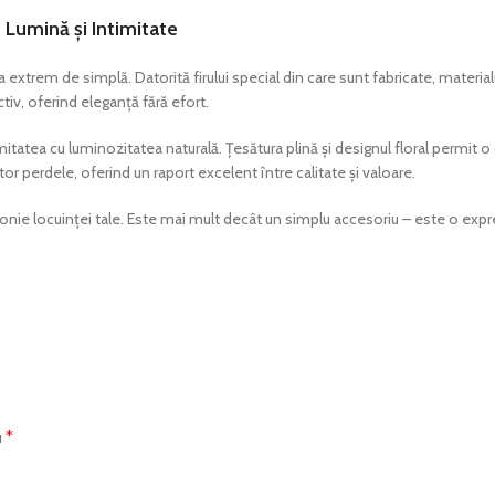
Lumină și Intimitate
extrem de simplă. Datorită firului special din care sunt fabricate, material
ctiv, oferind eleganță fără efort.
tatea cu luminozitatea naturală. Țesătura plină și designul floral permit o 
or perdele, oferind un raport excelent între calitate și valoare.
ie locuinței tale. Este mai mult decât un simplu accesoriu – este o expresie
*
u