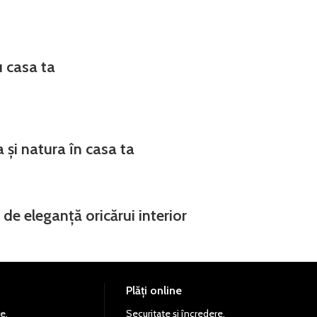
 casa ta
 și natura în casa ta
de eleganță oricărui interior
Plăți online
e.
Securitate și încredere.