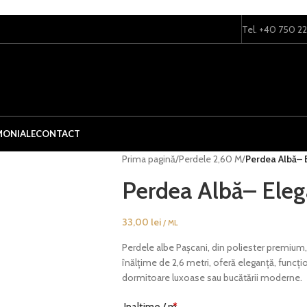
Tel. +40 750 2
MONIALE
CONTACT
Prima pagină
/
Perdele 2,60 M
/
Perdea Albă– E
Perdea Albă– Elega
33,00
lei
/ ML
Perdele albe Pașcani, din poliester premium, 
înălțime de 2,6 metri, oferă eleganță, funcțio
dormitoare luxoase sau bucătării moderne.
Inaltime / m
*