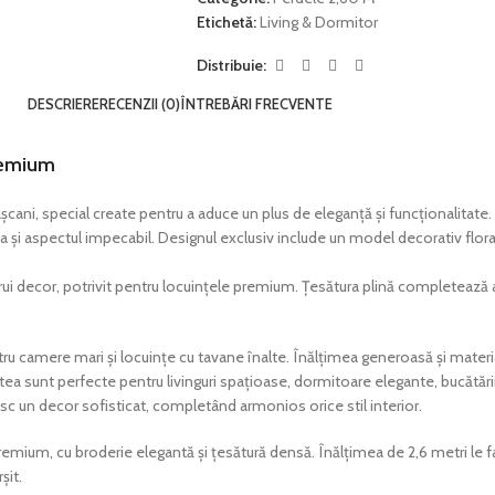
Etichetă:
Living & Dormitor
Distribuie:
DESCRIERE
RECENZII (0)
ÎNTREBĂRI FRECVENTE
Premium
cani, special create pentru a aduce un plus de eleganță și funcționalitate. 
și aspectul impecabil. Designul exclusiv include un model decorativ floral, 
rui decor, potrivit pentru locuințele premium. Țesătura plină completează a
u camere mari și locuințe cu tavane înalte. Înălțimea generoasă și materia
estea sunt perfecte pentru livinguri spațioase, dormitoare elegante, bucătă
sc un decor sofisticat, completând armonios orice stil interior.
premium, cu broderie elegantă și țesătură densă. Înălțimea de 2,6 metri le f
șit.