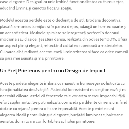
case elegante. Designul lor unic îmbină funcționalitatea cu frumusețea,
aducând lumină și caracter fiecărui spațiu.
Modelul acestei perdele este o declarație de stil. Broderia decorativă,
plasată armonios la mijloc și în partea de jos, adaugă un farmec aparte și
un aer sofisticat. Motivele spiralate se integrează perfect în decoruri
moderne sau clasice. Țesătura densă, realizată din poliester 100%, oferă
un aspect plin și elegant, reflectând calitatea superioară a materialelor.
Culoarea albă radiantă accentuează luminozitatea și face ca orice cameră
să pară mai aerisită și mai primitoare.
Un Preț Prietenos pentru un Design de Impact
Aceste perdele elegante îmbină cu măiestrie frumusețea sofisticată cu
funcționalitatea desăvârșită. Materialul lor rezistent nu se șifonează și nu
necesită călcare, astfel că ferestrele tale vor arăta mereu impecabil fără
efort suplimentar. Se pot realiza la comandă pe diferite dimensiuni, fiind
dotate cu rejansă pentru o fixare impecabilă. Aceste perdele sunt
alegerea ideală pentru livinguri elegante, bucătării luminoase, balcoane
aerisite, dormitoare confortabile sau holuri primitoare.