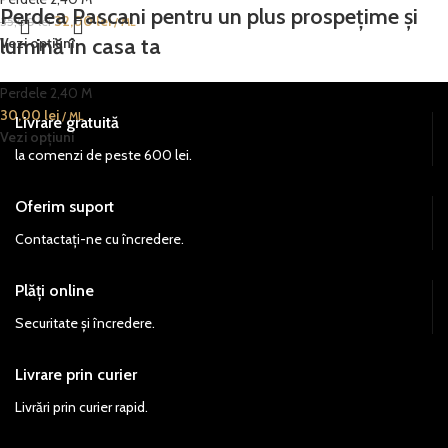
Perdea Pascani pentru un plus prospețime și
32,00
lei
35,00
lei
/ ML
lumină în casa ta
Vezi opțiuni
Perdele 2,40 M
30,00
lei
/ ML
Livrare gratuită
Vezi opțiuni
la comenzi de peste 600 lei.
Oferim suport
Contactați-ne cu încredere.
Plăți online
Securitate și încredere.
Livrare prin curier
Livrări prin curier rapid.