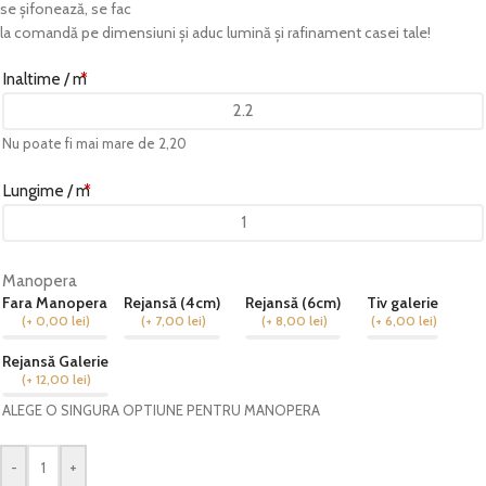
se șifonează, se fac
la comandă pe dimensiuni și aduc lumină și rafinament casei tale!
Inaltime / m
*
Nu poate fi mai mare de 2,20
Lungime / m
*
Manopera
Fara Manopera
Rejansă (4cm)
Rejansă (6cm)
Tiv galerie
(
+ 0,00
lei
)
(
+ 7,00
lei
)
(
+ 8,00
lei
)
(
+ 6,00
lei
)
Rejansă Galerie
(
+ 12,00
lei
)
ALEGE O SINGURA OPTIUNE PENTRU MANOPERA
-
+