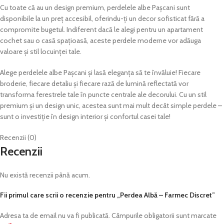
Cu toate că au un design premium, perdelele albe Pașcani sunt
disponibile la un preț accesibil, oferindu-ți un decor sofisticat fără a
compromite bugetul. Indiferent dacă le alegi pentru un apartament
cochet sau o casă spațioasă, aceste perdele moderne vor adăuga
valoare și stil locuinței tale.
Alege perdelele albe Pașcani și lasă eleganța să te învăluie! Fiecare
broderie, fiecare detaliu și fiecare rază de lumină reflectată vor
transforma ferestrele tale în puncte centrale ale decorului. Cu un stil
premium și un design unic, acestea sunt mai mult decât simple perdele –
sunt o investiție în design interior și confortul casei tale!
Recenzii (0)
Recenzii
Nu există recenzii până acum.
Fii primul care scrii o recenzie pentru „Perdea Albă – Farmec Discret”
Adresa ta de email nu va fi publicată.
Câmpurile obligatorii sunt marcate