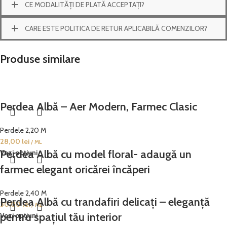
CE MODALITĂȚI DE PLATĂ ACCEPTAȚI?
CARE ESTE POLITICA DE RETUR APLICABILĂ COMENZILOR?
Produse similare
Perdea Albă – Aer Modern, Farmec Clasic
Perdele 2,20 M
28,00
lei
/ ML
Perdea Albă cu model floral- adaugă un
Vezi opțiuni
farmec elegant oricărei încăperi
Perdele 2,40 M
Perdea Albă cu trandafiri delicați – eleganță
30,00
lei
/ ML
pentru spațiul tău interior
Vezi opțiuni