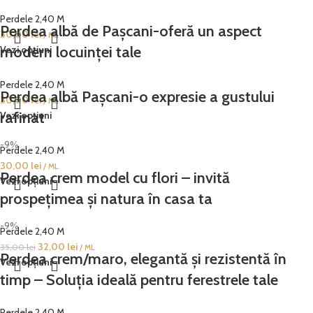
Perdele 2,40 M
Perdea albă de Pașcani-oferă un aspect
30,00
lei
/ ML
modern locuinței tale
Vezi opțiuni
Perdele 2,40 M
Perdea albă Pașcani-o expresie a gustului
30,00
lei
/ ML
rafinat
Vezi opțiuni
-9%
Perdele 2,40 M
30,00
lei
/ ML
Perdea crem model cu flori – invită
Vezi opțiuni
prospețimea și natura în casa ta
-9%
Perdele 2,40 M
32,00
lei
35,00
lei
/ ML
Perdea crem/maro, elegantă și rezistentă în
Vezi opțiuni
timp – Soluția ideală pentru ferestrele tale
Perdele 2,40 M