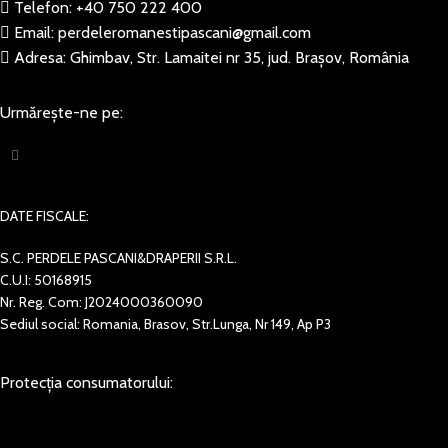
Telefon: +40 750 222 400
Email: perdeleromanestipascani@gmail.com
Adresa: Ghimbav, Str. Lamaitei nr 35, jud. Brașov, România
Urmărește-ne pe:
DATE FISCALE:
S.C. PERDELE PASCANI&DRAPERII S.R.L.
C.U.I: 50168915
Nr. Reg. Com: J2024000360090
Sediul social: Romania, Brasov, Str.Lunga, Nr 149, Ap P3
Protecția consumatorului: