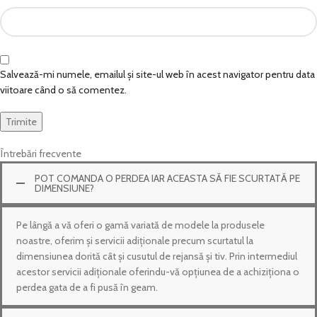
Salvează-mi numele, emailul și site-ul web în acest navigator pentru data
viitoare când o să comentez.
Întrebări frecvente
POT COMANDA O PERDEA IAR ACEASTA SĂ FIE SCURTATĂ PE
DIMENSIUNE?
Pe lângă a vă oferi o gamă variată de modele la produsele
noastre, oferim și servicii adiționale precum scurtatul la
dimensiunea dorită cât și cusutul de rejansă și tiv. Prin intermediul
acestor servicii adiționale oferindu-vă opțiunea de a achiziționa o
perdea gata de a fi pusă în geam.