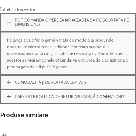
Întrebări frecvente
POT COMANDA O PERDEA IAR ACEASTA SĂ FIE SCURTATĂ PE
DIMENSIUNE?
Pe lângă a vă oferi o gamă variată de modele la produsele
noastre, oferim și servicii adiționale precum scurtatul la
dimensiunea dorită cât și cusutul de rejansă și tiv. Prin intermediul
acestor servicii adiționale oferindu-vă opțiunea de a achiziționa o
perdea gata de a fi pusă în geam.
CE MODALITĂȚI DE PLATĂ ACCEPTAȚI?
CARE ESTE POLITICA DE RETUR APLICABILĂ COMENZILOR?
Produse similare
-4%