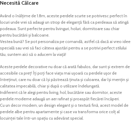
Necesită Călcare
Având o înălțime de 1.8m, aceste perdele scurte se potrivesc perfect în
locuri unde vrei să adaugi un strop de eleganță fără ca perdeaua să atingă
podeaua. Sunt perfecte pentru livinguri, holuri, dormitoare sau chiar
pentru bucătării și balcoane.
Vestea bună? Se pot personaliza pe comandă, astfel că dacă ai vreo idee
specială sau vrei să faci câteva ajustări pentru a se potrivi perfect stilului
tău, suntem aici să o aducem la viață!
Aceste perdele decorative nu doar că arată fabulos, dar sunt și extrem de
accesibile ca preț! Îți poți face viața mai ușoară cu perdele ușor de
întreținut, care nu doar că își păstrează ținuta și culoarea, dar își mențin și
calitatea impecabilă, chiar și după o utilizare îndelungată.
Indiferent că le alegi pentru living, hol, bucătărie sau dormitor, aceste
perdele moderne adaugă un aer rafinat și proaspăt fiecărei încăperi.
Cu un decor modern, un design elegant și o textură fină, acest model de
perdele albe pentru apartamente și case va transforma orice colț al
locuinței tale într-un spațiu cu adevărat special.