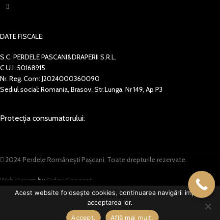
DATE FISCALE:
S.C. PERDELE PASCANI&DRAPERII S.R.L.
C.U.I: 50168915
Nr. Reg. Com: J2024000360090
Sediul social: Romania, Brasov, Str.Lunga, Nr 149, Ap P3
Protecția consumatorului:
2024 Perdele Românești Pașcani. Toate drepturile rezervate.
Web Design
by
Cidev Concept
Acest website folosește cookies, continuarea navigării implică
Facebook
acceptarea lor.
Accept.
Află mai mult.