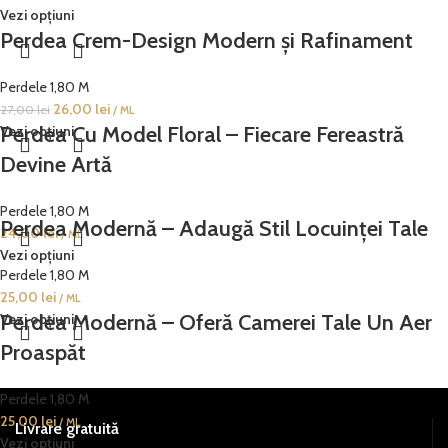
Vezi opțiuni
Perdea Crem-Design Modern și Rafinament
Perdele 1,80 M
26,00
lei
27,00
lei
/ ML
Perdea Cu Model Floral – Fiecare Fereastră
Vezi opțiuni
Devine Artă
Perdele 1,80 M
Perdea Modernă – Adaugă Stil Locuinței Tale
24,00
lei
/ ML
Vezi opțiuni
Perdele 1,80 M
25,00
lei
/ ML
Perdea Modernă – Oferă Camerei Tale Un Aer
Vezi opțiuni
Proaspăt
Perdele 1,80 M
25,00
lei
/ ML
Livrare gratuită
Vezi opțiuni