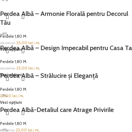
Perdea Albă – Armonie Florală pentru Decorul
Tău
-4%
Perdele 1,80 M
25,00
lei
26,00
lei
/ ML
Perdea Albă – Design Impecabil pentru Casa Ta
Vezi opțiuni
Perdele 1,80 M
25,00
lei
26,00
lei
/ ML
Perdea Albă – Strălucire și Eleganță
Vezi opțiuni
Perdele 1,80 M
25,00
-7%
lei
/ ML
Vezi opțiuni
Perdea Albă-Detaliul care Atrage Privirile
Perdele 1,80 M
-4%
25,00
lei
27,00
lei
/ ML