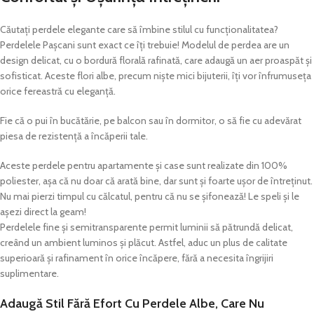
Căutați perdele elegante care să îmbine stilul cu funcționalitatea?
Perdelele Pașcani sunt exact ce îți trebuie! Modelul de perdea are un
design delicat, cu o bordură florală rafinată, care adaugă un aer proaspăt și
sofisticat. Aceste flori albe, precum niște mici bijuterii, îți vor înfrumuseța
orice fereastră cu eleganță.
Fie că o pui în bucătărie, pe balcon sau în dormitor, o să fie cu adevărat
piesa de rezistență a încăperii tale.
Aceste perdele pentru apartamente și case sunt realizate din 100%
poliester, așa că nu doar că arată bine, dar sunt și foarte ușor de întreținut.
Nu mai pierzi timpul cu călcatul, pentru că nu se șifonează! Le speli și le
așezi direct la geam!
Perdelele fine și semitransparente permit luminii să pătrundă delicat,
creând un ambient luminos și plăcut. Astfel, aduc un plus de calitate
superioară și rafinament în orice încăpere, fără a necesita îngrijiri
suplimentare.
Adaugă Stil Fără Efort Cu Perdele Albe, Care Nu