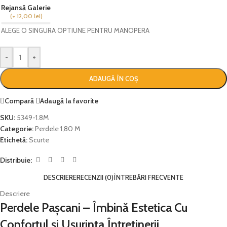
Rejansă Galerie
(
+ 12,00
lei
)
ALEGE O SINGURA OPTIUNE PENTRU MANOPERA
-
+
ADAUGĂ ÎN COȘ
Compară
Adaugă la favorite
SKU:
5349-1.8M
Categorie:
Perdele 1,80 M
Etichetă:
Scurte
Distribuie:
DESCRIERE
RECENZII (0)
ÎNTREBĂRI FRECVENTE
Descriere
Perdele Pașcani – Îmbină Estetica Cu
Confortul și Ușurința Întreținerii