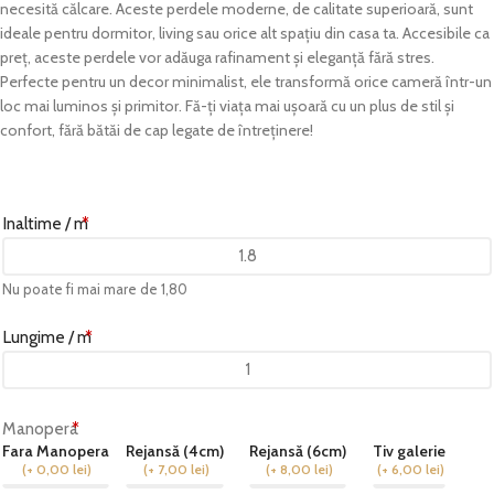
necesită călcare. Aceste perdele moderne, de calitate superioară, sunt
ideale pentru dormitor, living sau orice alt spațiu din casa ta. Accesibile ca
preț, aceste perdele vor adăuga rafinament și eleganță fără stres.
Perfecte pentru un decor minimalist, ele transformă orice cameră într-un
loc mai luminos și primitor. Fă-ți viața mai ușoară cu un plus de stil și
confort, fără bătăi de cap legate de întreținere!
Inaltime / m
*
Nu poate fi mai mare de 1,80
Lungime / m
*
Manopera
*
Fara Manopera
Rejansă (4cm)
Rejansă (6cm)
Tiv galerie
(
+ 0,00
lei
)
(
+ 7,00
lei
)
(
+ 8,00
lei
)
(
+ 6,00
lei
)