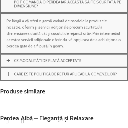
POT COMANDA O PERDEA IAR ACEASTA SĂ FIE SCURTATĂ PE
DIMENSIUNE?
Pe lângă a vă oferi o gamă variată de modele la produsele
noastre, oferim și servicii adiționale precum scurtatul la
dimensiunea dorită cât și cusutul de rejansă și tiv. Prin intermediul
acestor servicii adiționale oferindu-vă opțiunea de a achiziționa o
perdea gata de a fi pusă în geam.
CE MODALITĂȚI DE PLATĂ ACCEPTAȚI?
CARE ESTE POLITICA DE RETUR APLICABILĂ COMENZILOR?
Produse similare
Perdea Albă – Eleganță și Relaxare