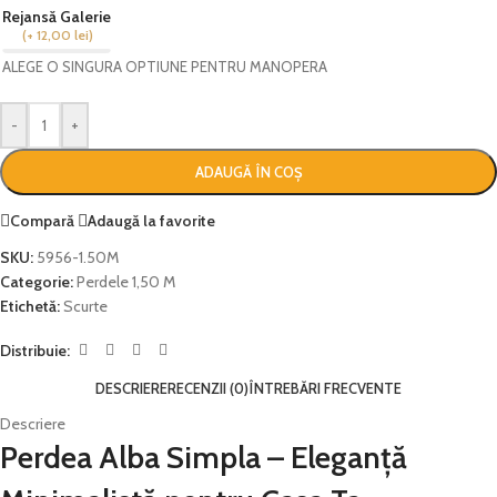
Rejansă Galerie
(
+ 12,00
lei
)
ALEGE O SINGURA OPTIUNE PENTRU MANOPERA
-
+
ADAUGĂ ÎN COȘ
Compară
Adaugă la favorite
SKU:
5956-1.50M
Categorie:
Perdele 1,50 M
Etichetă:
Scurte
Distribuie:
DESCRIERE
RECENZII (0)
ÎNTREBĂRI FRECVENTE
Descriere
Perdea Alba Simpla – Eleganță