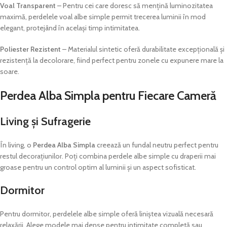
Voal Transparent
– Pentru cei care doresc să mențină luminozitatea
maximă, perdelele voal albe simple permit trecerea luminii în mod
elegant, protejând în același timp intimitatea.
Poliester Rezistent
– Materialul sintetic oferă durabilitate excepțională și
rezistență la decolorare, fiind perfect pentru zonele cu expunere mare la
soare.
Perdea Alba Simpla pentru Fiecare Cameră
Living și Sufragerie
În living, o
Perdea Alba Simpla
creează un fundal neutru perfect pentru
restul decorațiunilor. Poți combina perdele albe simple cu draperii mai
groase pentru un control optim al luminii și un aspect sofisticat.
Dormitor
Pentru dormitor, perdelele albe simple oferă liniștea vizuală necesară
relaxării. Alege modele mai dense pentru intimitate completă sau