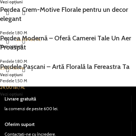
Vezi opțiuni
Perdea Crem-Motive Florale pentru un decor
elegant
Perdele 1,80 M
Perdea Modernă – Oferă Camerei Tale Un Aer
26,00
lei
27,00
lei
/ ML
Proaspăt
Vezi opțiuni
Perdele 1,80 M
Perdele Pașcani – Artă Florală la Fereastra Ta
25,00
lei
/ ML
Vezi opțiuni
Perdele 1,50 M
24,00
lei
/ ML
Vezi opțiuni
Livrare gratuită
la comenzi de peste 600 lei.
Oferim suport
Contactați-ne cu încredere.