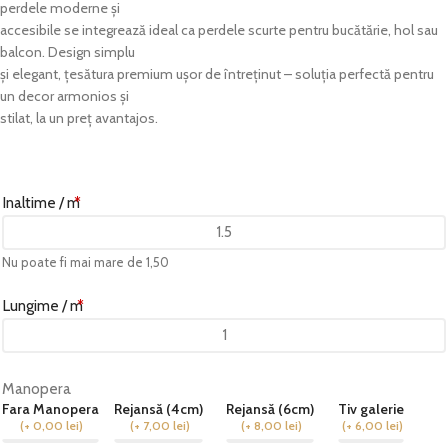
perdele moderne și
accesibile se integrează ideal ca perdele scurte pentru bucătărie, hol sau
balcon. Design simplu
și elegant, țesătura premium ușor de întreținut – soluția perfectă pentru
un decor armonios și
stilat, la un preț avantajos.
Inaltime / m
*
Nu poate fi mai mare de 1,50
Lungime / m
*
Manopera
Fara Manopera
Rejansă (4cm)
Rejansă (6cm)
Tiv galerie
(
+ 0,00
lei
)
(
+ 7,00
lei
)
(
+ 8,00
lei
)
(
+ 6,00
lei
)