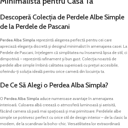
Minimalistă pentru Casa Ta
Descoperă Colecția de Perdele Albe Simple
de la Perdele de Pascani
Perdea Alba Simpla
reprezintă alegerea perfectă pentru cei care
apreciază eleganța discretă și designul minimalist în amenajarea casei. La
Perdele de Pascani, înțelegem că simplitatea nu înseamnă lipsa de stil, ci
dimpotrivă – reprezintă rafinament și bun gust. Colecția noastră de
perdele albe simple îmbină calitatea superioară cu prețuri accesibile,
oferindu-ți soluția ideală pentru orice cameră din locuința ta.
De Ce Să Alegi o Perdea Alba Simpla?
O
Perdea Alba Simpla
aduce numeroase avantaje în amenajarea
interioară. Culoarea albă creează o atmosferă luminoasă și aerisită,
făcând camera să pară mai spațioasă și mai primitoare. Perdelele albe
simple se potrivesc perfect cu orice stil de design interior – de la clasic la
modern, de la scandinav la boho-chic. Versatilitatea lor extraordinară