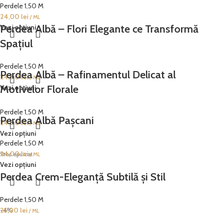
Perdele 1,50 M
24,00
lei
/ ML
Perdea Albă – Flori Elegante ce Transformă
Vezi opțiuni
Spațiul
Perdele 1,50 M
Perdea Albă – Rafinamentul Delicat al
24,00
lei
/ ML
Motivelor Florale
Vezi opțiuni
Perdele 1,50 M
Perdea Albă Pașcani
24,00
lei
/ ML
Vezi opțiuni
Perdele 1,50 M
24,00
lei
Stoc epuizat
/ ML
Vezi opțiuni
Perdea Crem-Eleganță Subtilă și Stil
Perdele 1,50 M
25,00
-4%
lei
/ ML