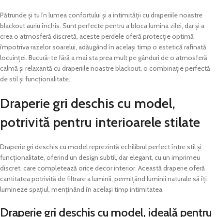
Pătrunde și tu în lumea confortului și a intimității cu draperiile noastre
blackout auriu închis. Sunt perfecte pentru a bloca lumina zilei, dar și a
crea o atmosferă discretă, aceste perdele oferă protecție optimă
împotriva razelor soarelui, adăugând în același timp o estetică rafinată
locuinței. Bucură-te fără a mai sta prea mult pe gânduri de o atmosferă
calmă și relaxantă cu draperiile noastre blackout, o combinație perfectă
de stil și funcționalitate.
Draperie gri deschis cu model,
potrivită pentru interioarele stilate
Draperie gri deschis cu model reprezintă echilibrul perfect între stil și
funcționalitate, oferind un design subtil, dar elegant, cu un imprimeu
discret, care completează orice decor interior. Această draperie oferă
cantitatea potrivită de filtrare a luminii, permițând luminii naturale să îți
lumineze spațiul, menținând în același timp intimitatea.
Draperie gri deschis cu model, ideală pentru