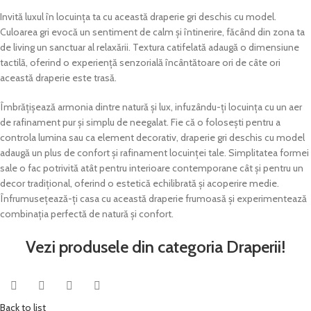
Invită luxul în locuința ta cu această draperie gri deschis cu model.
Culoarea gri evocă un sentiment de calm și întinerire, făcând din zona ta
de living un sanctuar al relaxării. Textura catifelată adaugă o dimensiune
tactilă, oferind o experiență senzorială încântătoare ori de câte ori
această draperie este trasă.
Îmbrățișează armonia dintre natură și lux, infuzându-ți locuința cu un aer
de rafinament pur și simplu de neegalat. Fie că o folosești pentru a
controla lumina sau ca element decorativ, draperie gri deschis cu model
adaugă un plus de confort și rafinament locuinței tale. Simplitatea formei
sale o fac potrivită atât pentru interioare contemporane cât și pentru un
decor tradițional, oferind o estetică echilibrată și acoperire medie.
Înfrumusețează-ți casa cu această draperie frumoasă și experimentează
combinația perfectă de natură și confort.
Vezi produsele din categoria Draperii!
Back to list