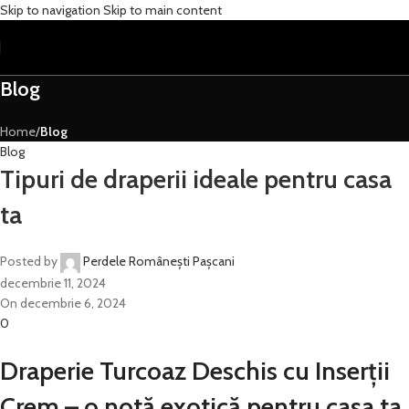
Skip to navigation
Skip to main content
Blog
Home
/
Blog
Blog
Tipuri de draperii ideale pentru casa
ta
Posted by
Perdele Românești Pașcani
decembrie 11, 2024
On decembrie 6, 2024
0
Draperie Turcoaz Deschis cu Inserții
Crem – o notă exotică pentru casa ta