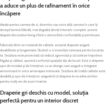
a aduce un plus de rafinament în orice
încăpere
Ideale pentru camera de zi, dormitor sau orice altă camera în care îți
dorești lumină blândă, mai degrabă decât întuneric complet, aceste
draperii decorative living oferă o atmosferă confortabilă și primitoare.
Fabricată dintr-un material de calitate, această draperie asigură
durabilitate și longevitate, făcând-o o investiție serioasă pentru locuința
ta. Țesătura este proiectată să reducă zgomotul și să izoleze împotriva
frigului și căldurii, sporind confortul spațiului tău de locuit. Este o draperie
ușor de instalat și de întreținut, cu un design care asigură o integrare
armonioasă în orice amenajare interioară. Țesătura de înaltă calitate este
durabilă și ușor de întreținut, asigurând că draperia ta va arăta uimitor
pentru mulți ani de acum înainte.
Draperie gri deschis cu model, soluția
perfectă pentru un interior discret