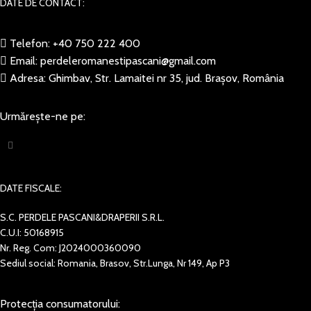
DATE DE CONTACT:
Telefon: +40 750 222 400
Email: perdeleromanestipascani@gmail.com
Adresa: Ghimbav, Str. Lamaitei nr 35, jud. Brașov, România
Urmărește-ne pe:
DATE FISCALE:
S.C. PERDELE PASCANI&DRAPERII S.R.L.
C.U.I: 50168915
Nr. Reg. Com: J2024000360090
Sediul social: Romania, Brasov, Str.Lunga, Nr 149, Ap P3
Protecția consumatorului: