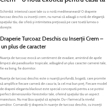
Schimbă interiorul casei tale cu o notă mediteraneană! O draperie
turcoaz deschis cu inserții crem, nu numai că adaugă o notă de eleganță
spațiului tău, dar oferă și intimitatea prețioasă pe care toată lumea o
dorește.
Draperie Turcoaz Deschis cu Inserții Crem –
un plus de caracter
Nuanța de turcoaz evocă un sentiment de evadare, amintind de apele
limpezi ale paradisurilor tropicale, adăugând un plus caracter camerei tale,
fie ea living, fie dormitor.
Nuanța de turcoaz deschis este o nuanță profundă, bogată, care promite
să amplifice fiecare cameră din casa ta, la cel mai bun preț. Fiecare model
de draperii eleganta blackout este special concepută pentru a se potrivi
perfect dimensiunilor ferestrelor tale, oferind spațiului tău un aspect
maiestuos. Nu mai lăsa spațiul să aștepte. Du-i farmecul la nivelul
următor. Comandă-ți draperia în nuanțe de turcoaz deschis, cu inserții