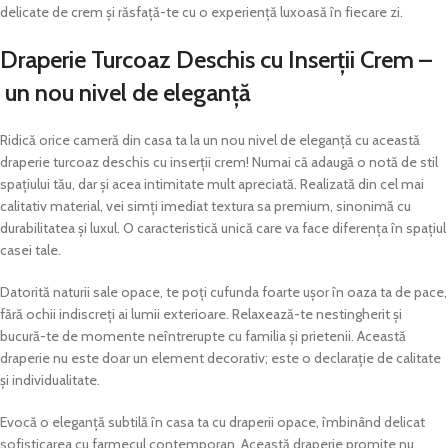
delicate de crem și răsfață-te cu o experiență luxoasă în fiecare zi.
Draperie Turcoaz Deschis cu Inserții Crem –
un nou nivel de eleganță
Ridică orice cameră din casa ta la un nou nivel de eleganță cu această
draperie turcoaz deschis cu inserții crem! Numai că adaugă o notă de stil
spațiului tău, dar și acea intimitate mult apreciată. Realizată din cel mai
calitativ material, vei simți imediat textura sa premium, sinonimă cu
durabilitatea și luxul. O caracteristică unică care va face diferența în spațiul
casei tale.
Datorită naturii sale opace, te poți cufunda foarte ușor în oaza ta de pace,
fără ochii indiscreți ai lumii exterioare. Relaxează-te nestingherit și
bucură-te de momente neîntrerupte cu familia și prietenii. Această
draperie nu este doar un element decorativ; este o declarație de calitate
și individualitate.
Evocă o eleganță subtilă în casa ta cu draperii opace, îmbinând delicat
sofisticarea cu farmecul contemporan. Această draperie promite nu