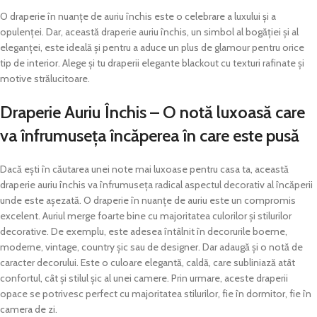
O draperie în nuanțe de auriu închis este o celebrare a luxului și a
opulenței. Dar, această draperie auriu închis, un simbol al bogăției și al
eleganței, este ideală și pentru a aduce un plus de glamour pentru orice
tip de interior. Alege și tu draperii elegante blackout cu texturi rafinate și
motive strălucitoare.
Draperie Auriu Închis – O notă luxoasă care
va înfrumuseța încăperea în care este pusă
Dacă ești în căutarea unei note mai luxoase pentru casa ta, această
draperie auriu închis va înfrumuseța radical aspectul decorativ al încăperii
unde este așezată. O draperie în nuanțe de auriu este un compromis
excelent. Auriul merge foarte bine cu majoritatea culorilor și stilurilor
decorative. De exemplu, este adesea întâlnit în decorurile boeme,
moderne, vintage, country șic sau de designer. Dar adaugă și o notă de
caracter decorului. Este o culoare elegantă, caldă, care subliniază atât
confortul, cât și stilul șic al unei camere. Prin urmare, aceste draperii
opace se potrivesc perfect cu majoritatea stilurilor, fie în dormitor, fie în
camera de zi.