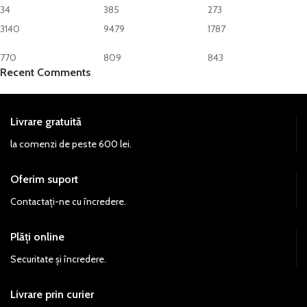
34
385
273
3140
9479
1787
770
809
843
Recent Comments
Livrare gratuită
la comenzi de peste 600 lei.
Oferim suport
Contactați-ne cu încredere.
Plăți online
Securitate și încredere.
Livrare prin curier