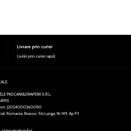
-4%
Livrare prin curier
Livrări prin curier rapid.
CALE:
ELE PASCANI&DRAPERII S.R.L.
68915
 Com: J2024000360090
ial: Romania, Brasov, Str.Lunga, Nr 149, Ap P3
a consumatorului: