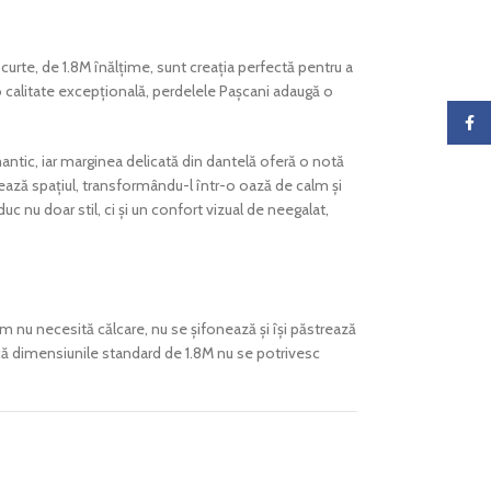
urte, de 1.8M înălțime, sunt creația perfectă pentru a
 o calitate excepțională, perdelele Pașcani adaugă o
Faceb
mantic, iar marginea delicată din dantelă oferă o notă
nează spațiul, transformându-l într-o oază de calm și
c nu doar stil, ci și un confort vizual de neegalat,
um nu necesită călcare, nu se șifonează și își păstrează
 dacă dimensiunile standard de 1.8M nu se potrivesc