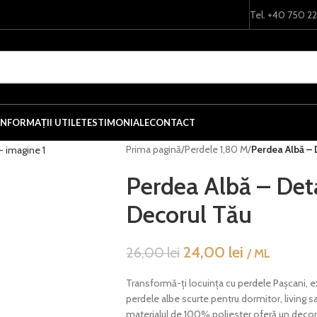
Tel. +40 750 2
INFORMAȚII UTILE
TESTIMONIALE
CONTACT
Prima pagină
/
Perdele 1,80 M
/
Perdea Albă – 
Perdea Albă – Deta
Decorul Tău
24,00
lei
26,00
lei
/ ML
Transformă-ți locuința cu perdele Pașcani, 
perdele albe scurte pentru dormitor, living s
materialul de 100% poliester oferă un decor so