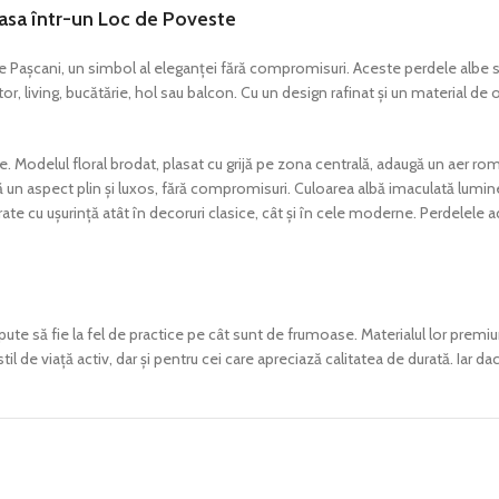
Casa într-un Loc de Poveste
 Pașcani, un simbol al eleganței fără compromisuri. Aceste perdele albe sc
r, living, bucătărie, hol sau balcon. Cu un design rafinat și un material de
le. Modelul floral brodat, plasat cu grijă pe zona centrală, adaugă un aer ro
ră un aspect plin și luxos, fără compromisuri. Culoarea albă imaculată lumi
te cu ușurință atât în decoruri clasice, cât și în cele moderne. Perdelele adu
pute să fie la fel de practice pe cât sunt de frumoase. Materialul lor premi
til de viață activ, dar și pentru cei care apreciază calitatea de durată. Iar