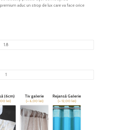
e premium aduc un strop de lux care va face orice
să (6cm)
Tiv galerie
Rejansă Galerie
,00
lei
)
(
+ 6,00
lei
)
(
+ 12,00
lei
)