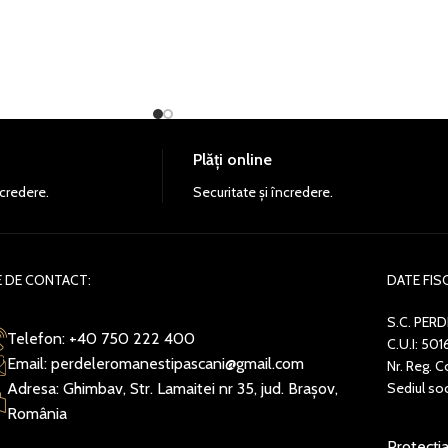
Plăți online
credere.
Securitate și încredere.
 DE CONTACT:
DATE FIS
S.C. PERD
Telefon: +40 750 222 400
C.U.I: 501
Email: perdeleromanestipascani@gmail.com
Nr. Reg.
Adresa: Ghimbav, Str. Lamaitei nr 35, jud. Brașov,
Sediul soc
România
Protecți