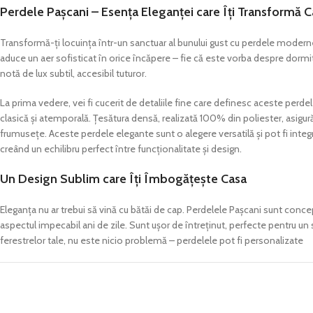
Perdele Pașcani – Esența Eleganței care Îți Transformă 
Transformă-ți locuința într-un sanctuar al bunului gust cu perdele moderne
aduce un aer sofisticat în orice încăpere – fie că este vorba despre dormito
notă de lux subtil, accesibil tuturor.
La prima vedere, vei fi cucerit de detaliile fine care definesc aceste perde
clasică și atemporală. Țesătura densă, realizată 100% din poliester, asigu
frumusețe. Aceste perdele elegante sunt o alegere versatilă și pot fi integra
creând un echilibru perfect între funcționalitate și design.
Un Design Sublim care Îți Îmbogățește Casa
Eleganța nu ar trebui să vină cu bătăi de cap. Perdelele Pașcani sunt conce
aspectul impecabil ani de zile. Sunt ușor de întreținut, perfecte pentru un s
ferestrelor tale, nu este nicio problemă – perdelele pot fi personalizate