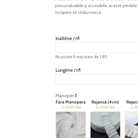
personalizabile și accesibile, aceste perdel
încăpere să strălucească
Inaltime / m
*
Nu poate fi mai mare de 1,80
Lungime / m
*
Manopera
*
Fara Manopera
Rejansă (4cm)
Rejan
(
+ 0,00
lei
)
(
+ 7,00
lei
)
(
+ 8