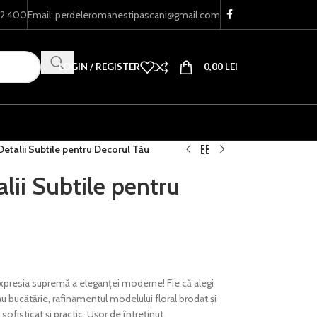
22 400
Email: perdeleromanestipascani@gmail.com
LOGIN / REGISTER
0,00
LEI
Detalii Subtile pentru Decorul Tău
lii Subtile pentru
expresia supremă a eleganței moderne! Fie că alegi
au bucătărie, rafinamentul modelului floral brodat și
fisticat și practic. Ușor de întreținut,